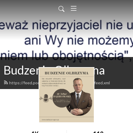
Budzenie Olbrzyma
https://feed.podbean.com/budzenieolbrzyma/feed.xml