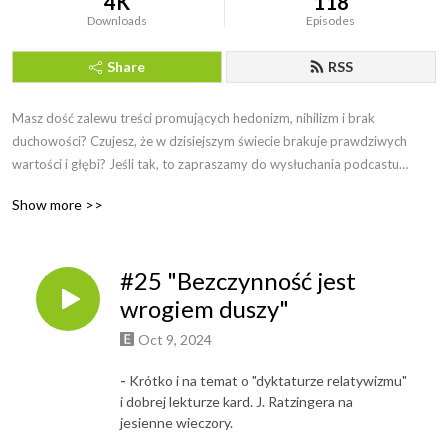
4K
118
Downloads
Episodes
Share
RSS
Masz dość zalewu treści promujących hedonizm, nihilizm i brak
duchowości? Czujesz, że w dzisiejszym świecie brakuje prawdziwych
wartości i głębi? Jeśli tak, to zapraszamy do wysłuchania podcastu
”Budzenie Olbrzyma”
Show more >>
”Budzenie Olbrzyma” to podcast, który demaskuje współczesne trendy
antykultury, takie jak:
#25 "Bezczynność jest
Promowanie materializmu, konsumpcjonizmu i marksizmu kulturowego
Relatywizm moralny i brak szacunku dla tradycji
wrogiem duszy"
Podważanie autorytetu i wartości religijnych
Oct 9, 2024
Budzenie Olbrzyma” to podcast, który ukazuje piękno i mądrość
chrześcijańskiej wiary i tradycji, inspiruje do życia zgodnego z
-
Krótko i na temat o "dyktaturze relatywizmu"
prawdziwymi wartościami, daje nadzieję na lepszą przyszłość.
i dobrej lekturze kard. J. Ratzingera na
jesienne wieczory.
Prowadzącym podcast jest dr Artur Dąbrowski, teolog i autor publikacji